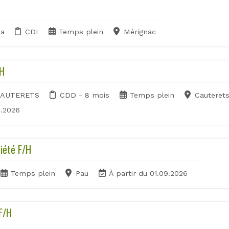
pa
CDI
Temps plein
Mérignac
/H
CAUTERETS
CDD - 8 mois
Temps plein
Cauteret
8.2026
iété F/H
Temps plein
Pau
À partir du 01.09.2026
F/H