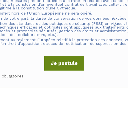
le des mesures précontractuelles à la mise en relation avec la soci
S
et à la conclusion d’un éventuel contrat de travail avec celle-ci, e
légitime à la constitution d’une CVthèque.
nsfert hors de l’Union Européenne ne sera opéré.
on de votre part, la durée de conservation de vos données n’excède
tion des standards et des politiques de sécurité (PSSI) en vigueur, 
echniques efficaces et optimales sont appliquées aux traitements 
ccès et protocoles sécurisés, gestion des droits et administration,
ations des collaborateurs, etc.).
ent au règlement Européen relatif à la protection des données, v
’un droit d’opposition, d’accès de rectification, de suppression des
Je postule
obligatoires