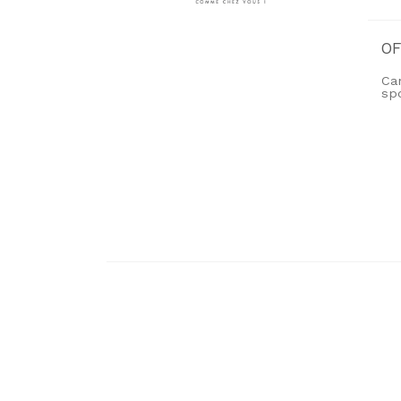
O
Ca
sp