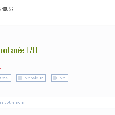
 NOUS ?
pontanée F/H
*
ame
Monsieur
Mx