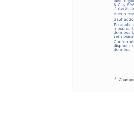
base léga
& City SA
l’intérêt 
Aucun tra
Sauf acti
En applica
mesures t
données (a
sensibilis
Conformém
disposez d
données.
*
Champs 