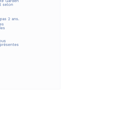
été
Garden
t selon
 pas
2
ans.
les
des
ous
 présentes